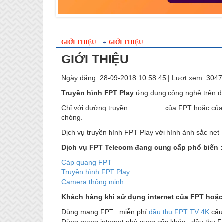
GIỚI THIỆU
GIỚI THIỆU
GIỚI THIỆU
Ngày đăng: 28-09-2018 10:58:45 | Lượt xem: 3047
Truyền hình FPT Play
ứng dụng công nghệ trên đườ
Chỉ với đường truyền
cáp quang
của FPT hoặc của 
chóng.
Dịch vụ truyền hình FPT Play với hình ảnh sắc net
Dịch vụ FPT Telecom đang cung cấp phổ biến 
Cáp quang FPT
Truyền hình FPT Play
Camera thông minh
Khách hàng khi sử dụng internet của FPT hoặc 
Dùng mạng FPT : miễn phí
đầu thu FPT TV 4K
cấu
Dùng mạng internet nhà cung cấp khác : đầu thu 